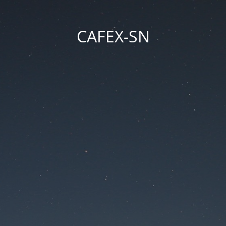
CAFEX-SN