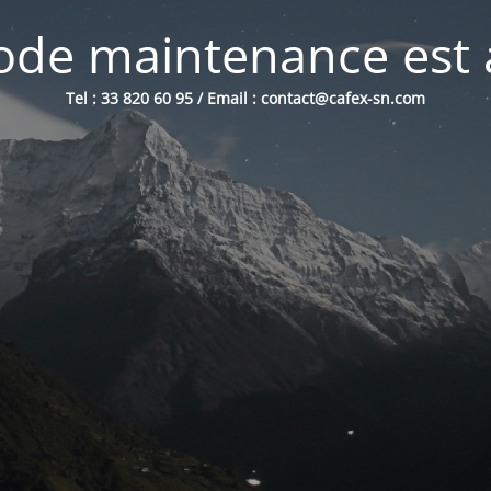
de maintenance est 
Tel : 33 820 60 95 / Email : contact@cafex-sn.com