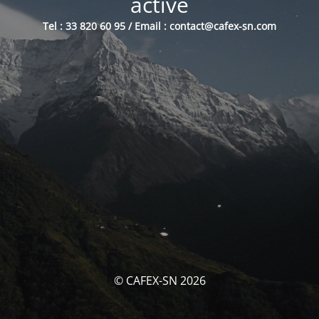
activé
Tel : 33 820 60 95 / Email : contact@cafex-sn.com
© CAFEX-SN 2026