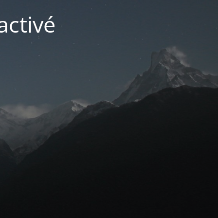
activé