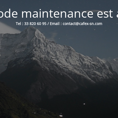
de maintenance est 
Tel : 33 820 60 95 / Email : contact@cafex-sn.com