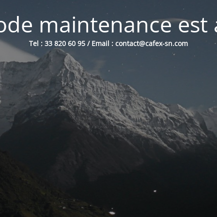
de maintenance est 
Tel : 33 820 60 95 / Email : contact@cafex-sn.com