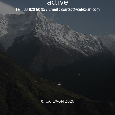
activé
Tel : 33 820 60 95 / Email : contact@cafex-sn.com
© CAFEX-SN 2026