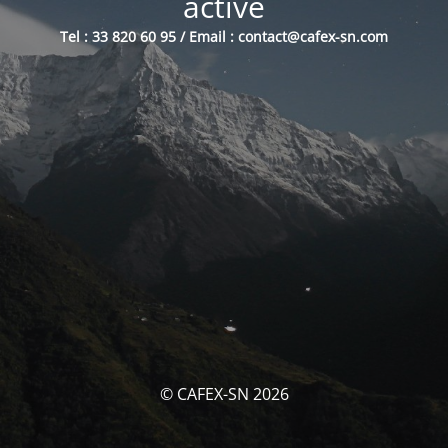
activé
Tel : 33 820 60 95 / Email : contact@cafex-sn.com
© CAFEX-SN 2026