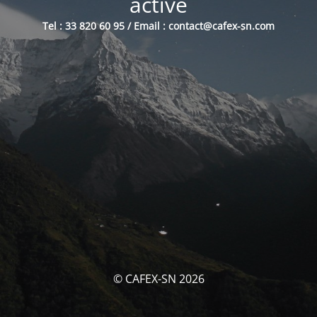
activé
Tel : 33 820 60 95 / Email : contact@cafex-sn.com
© CAFEX-SN 2026