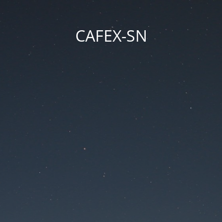
CAFEX-SN