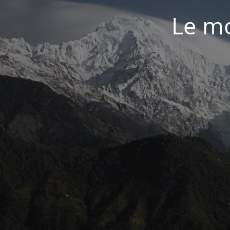
Le mo