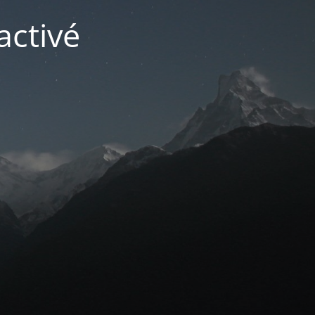
activé