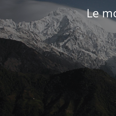
Le mo