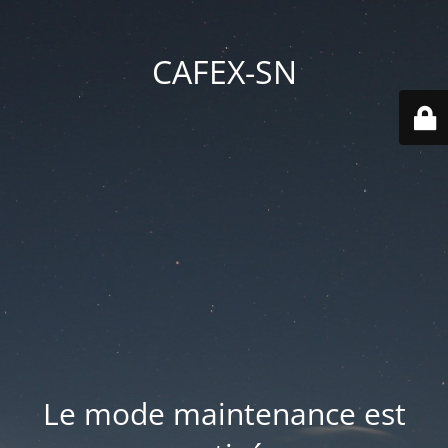
CAFEX-SN
Le mode maintenance est